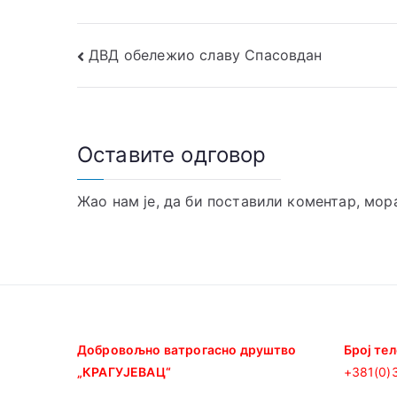
Кретање
ДВД обележио славу Спасовдан
чланка
Оставите одговор
Жао нам је, да би поставили коментар, мо
Добровољно ватрогасно друштво
Број те
„КРАГУЈEВАЦ“
+381(0)3