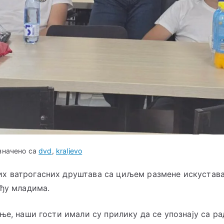
значено са
dvd
,
kraljevo
х ватрогасних друштава са циљем размене искустава,
еђу младима.
ње, наши гости имали су прилику да се упознају са р