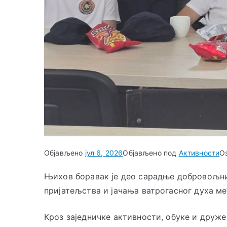
Објављено
јул 6, 2026
Објављено под
Активности
О
Њихов боравак је део сарадње добровољни
пријатељства и јачања ватрогасног духа м
Кроз заједничке активности, обуке и друже