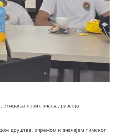
 стицања нових знања, развоја
адом друштва, опремом и значајем тимског