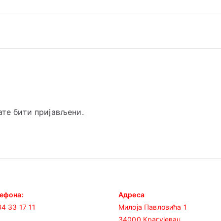
рате
бити пријављени
.
лефона:
Адреса
4 33 17 11
Милоја Павловића 1
34000 Крагујевац