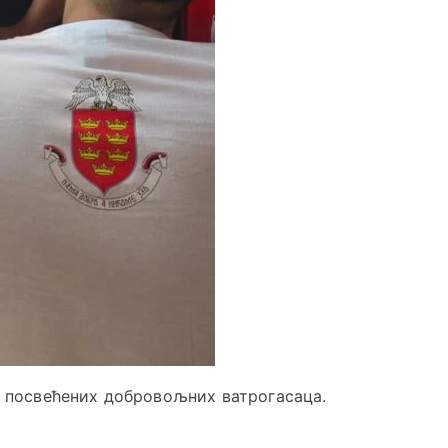
и посвећених добровољних ватрогасаца.