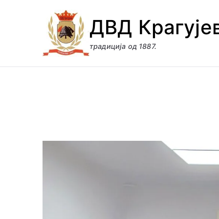
Скочи
ДВД Крагује
на
садржај
традиција од 1887.