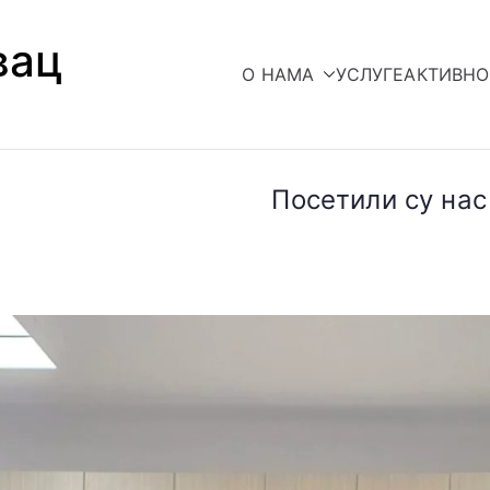
вац
О НАМА
УСЛУГЕ
АКТИВН
Посетили су на