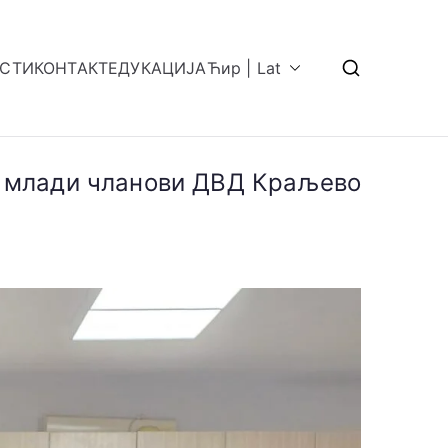
ОСТИ
КОНТАКТ
ЕДУКАЦИЈА
Ћир | Lat
с млади чланови ДВД Краљево