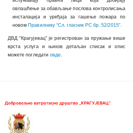
испуњавају правна лица која добијају
овлашћење за обављање послова контролисања
инсталација и уређаја за гашење пожара по
новом
Правилнику “Сл. гласник РС бр. 52/2015″.
ДВД “Крагујевац” је регистрован за пружање више
врста услуга и њихов детаљан списак и опис
можете погледати
овде
.
Добровољно ватрогасно друштво „КРАГУЈEВАЦ“