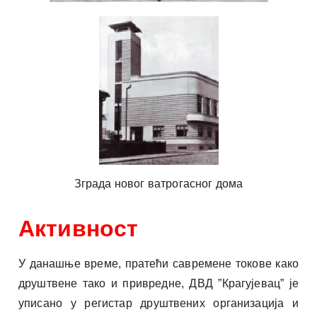
Зграда новог ватрогасног дома
Активност
У данашње време, пратећи савремене токове како
друштвене тако и привредне, ДВД ”Крагујевац” је
уписано у регистар друштвених организација и