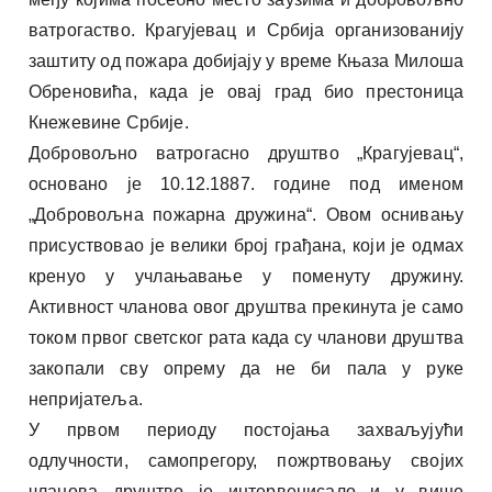
ватрогаство. Крагујевац и Србија организованију
заштиту од пожара добијају у време Књаза Милоша
Обреновића, када је овај град био престоница
Кнежевине Србије.
Добровољно ватрогасно друштво „Крагујевац“,
основано је 10.12.1887. године под именом
„Добровољна пожарна дружина“. Овом оснивању
присуствовао је велики број грађана, који је одмах
кренуо у учлањавање у поменуту дружину.
Активност чланова овог друштва прекинута је само
током првог светског рата када су чланови друштва
закопали сву опрему да не би пала у руке
непријатеља.
У првом периоду постојања захваљујући
одлучности, самопрегору, пожртвовању својих
чланова друштво је интервенисало и у више