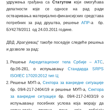
удружења грађана са
Статутом
који омогућава
делатности које се односе на рад ради
остваривања материјално-финансијских средстава
потребних за рад друштва, решење
АПР
-а бр.
БУ4278/2011 од 24.03.2011 године.
ДВД „Крагујевац“ такође поседује следеће решења
и дозволе за рад:
Решење
Акредитационог тела Србијe – АТС
,
бр.06-281, о испуњавању
Стандарда SRPS
ISO/IEC 17020:2012 тип Ц
Решење МУП-а,
Сектора за ванредне ситуације
бр. 09/4-217-2404/19 и решење МУП-а,
Сектора
за ванредне ситуације
бр. 09/4-217-2403/19 о
испуњавању посебних услова која морају да