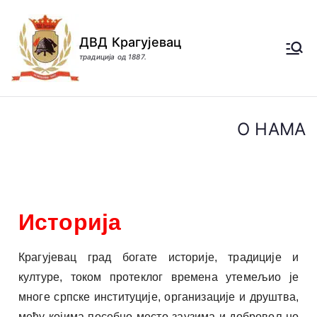
ДВД Крагујевац
традиција од 1887.
О НАМА
Историја
Крагујевац град богате историје, традиције и
културе, током протеклог времена утемељио је
многе српске институције, организације и друштва,
међу којима посебно место заузима и добровољно